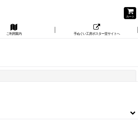
カート
ご利用案内
手ぬぐい工房ポスター堂サイトへ
閉じる