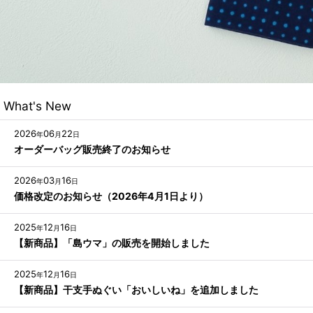
What's New
2026
06
22
年
月
日
オーダーバッグ販売終了のお知らせ
2026
03
16
年
月
日
価格改定のお知らせ（2026年4月1日より）
2025
12
16
年
月
日
【新商品】「島ウマ」の販売を開始しました
2025
12
16
年
月
日
【新商品】干支手ぬぐい「おいしいね」を追加しました