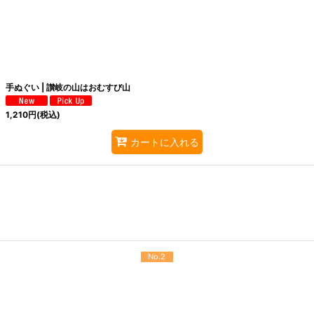
手ぬぐい | 讃岐の山はおむすび山
1,210
円
(税込)
カートに入れる
No.2