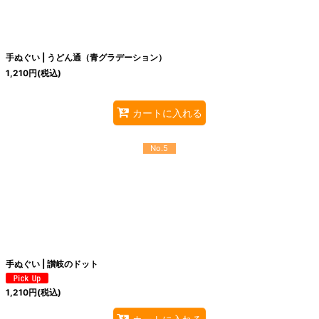
手ぬぐい | うどん通（青グラデーション）
1,210
円
(税込)
カートに入れる
No.5
手ぬぐい | 讃岐のドット
1,210
円
(税込)