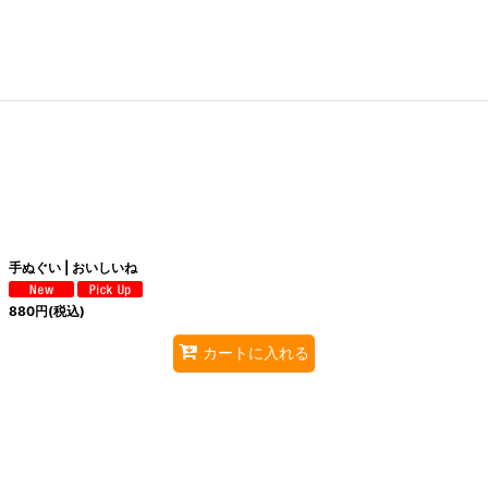
手ぬぐい | おいしいね
880
円
(税込)
カートに入れる