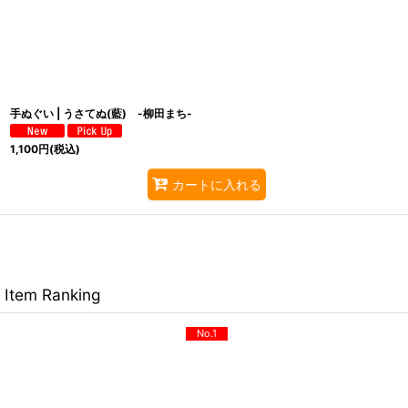
手ぬぐい | うさてぬ(藍) -柳田まち-
1,100
円
(税込)
カートに入れる
Item Ranking
No.1