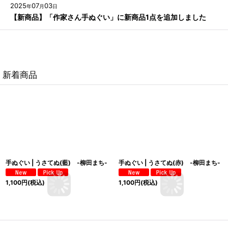
2025
07
03
年
月
日
【新商品】「作家さん手ぬぐい」に新商品1点を追加しました
新着商品
手ぬぐい | うさてぬ(藍) -柳田まち-
手ぬぐい | うさてぬ(赤) -柳田まち-
1,100
円
(税込)
1,100
円
(税込)