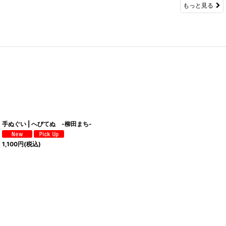
もっと見る
手ぬぐい | へびてぬ -柳田まち-
1,100
円
(税込)