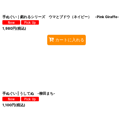
手ぬぐい｜戯れるシリーズ ウマとブドウ（ネイビー） -Pink Giraffe-
1,980
円
(税込)
カートに入れる
手ぬぐい | うしてぬ -柳田まち-
1,100
円
(税込)