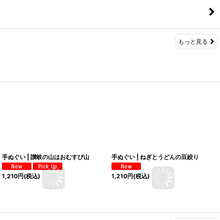
もっと見る
手ぬぐい | 讃岐の山はおむすび山
手ぬぐい | ねぎとうどんの豆絞り
1,210
円
(税込)
1,210
円
(税込)