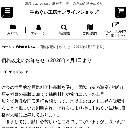
讃岐ウエルカム。瀬戸内、香川のさぬき柄手ぬぐい
手ぬぐい工房オンラインショップ
メニュー
カート
手ぬぐい工房ポス
カテゴリ
マイページ
商品検索
ご利用案内
ター堂サイトへ
ホーム
>
What's New
>
価格改定のお知らせ（2026年4月1日より）
価格改定のお知らせ（2026年4月1日より）
2026
03
16
年
月
日
昨今の世界的な原燃料価格高騰を受け、国際市況の激変が進行し
原材料費の高騰に加えて補助材料や物流コストの上昇、
加えて急激な円安進行も相まってこれ以上のコスト上昇を吸収す
ることは難しいと判断され、それらにより特に手ぬぐい生地の価
格が大幅に上昇しております。
つきましては、誠に心苦しいところではございますが、以下商品