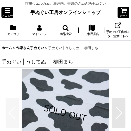
讃岐ウエルカム。瀬戸内、香川のさぬき柄手ぬぐい
手ぬぐい工房オンラインショップ
メニュー
カート
手ぬぐい工房ポス
カテゴリ
マイページ
商品検索
ご利用案内
ター堂サイトへ
ホーム
>
作家さん手ぬぐい
>
手ぬぐい | うしてぬ -柳田まち-
手ぬぐい | うしてぬ -柳田まち-