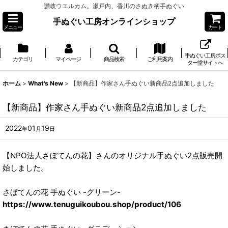
讃岐ウエルカム。瀬戸内、香川のさぬき柄手ぬぐい
手ぬぐい工房オンラインショップ
メニュー
カート
手ぬぐい工房ポス
カテゴリ
マイページ
商品検索
ご利用案内
ター堂サイトへ
ホーム
>
What's New
>
【新商品】作家さん手ぬぐい新商品2点追加しました
【新商品】作家さん手ぬぐい新商品2点追加しました
2022
01
19
年
月
日
【NPO法人さぼてんの花】さんのオリジナル手ぬぐい2点販売開
始しました。
さぼてんの花 手ぬぐい -グリーン-
https://www.tenuguikoubou.shop/product/106