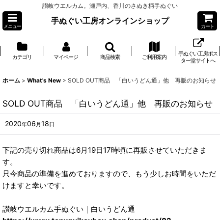
讃岐ウエルカム。瀬戸内、香川のさぬき柄手ぬぐい
手ぬぐい工房オンラインショップ
メニュー
カート
手ぬぐい工房ポス
カテゴリ
マイページ
商品検索
ご利用案内
ター堂サイトへ
ホーム
>
What's New
>
SOLD OUT商品 「白いうどん通」他 再販のお知らせ
SOLD OUT商品 「白いうどん通」他 再販のお知らせ
2020
06
18
年
月
日
下記の売り切れ商品は6月19日17時頃に再販させていただきま
す。
只今商品の準備を進めておりますので、もう少しお時間をいただ
けますと幸いです。
讃岐ウエルカム手ぬぐい｜白いうどん通